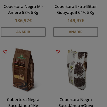
la
la
Cobertura Negra Mi-
Cobertura Extra-Bitter
ina
página
pági
Amère 58% 5Kg
Guayaquil 64% 5Kg
de
de
136,97
€
149,97
€
ducto
producto
prod
AÑADIR
AÑADIR
ducto
e
iples
antes.
iones
den
ir
Cobertura Negra
Cobertura Negra
ina
Sucedáneo 1Kg
Sucedáneo «Onyx