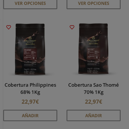
VER OPCIONES
VER OPCIONES
producto
pro
tiene
tien
múltiples
múlt
variantes.
vari
Las
Las
opciones
opc
se
se
pueden
pue
elegir
eleg
en
en
la
la
Cobertura Philippines
Cobertura Sao Thomé
página
pág
68% 1Kg
70% 1Kg
de
de
22,97
€
22,97
€
producto
pro
AÑADIR
AÑADIR