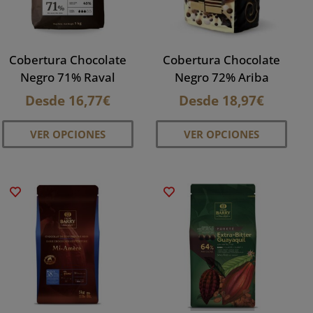
ir
elegir
elegi
en
en
la
la
Cobertura Chocolate
Cobertura Chocolate
ina
página
pági
Negro 71% Raval
Negro 72% Ariba
de
de
Desde
16,77
€
Desde
18,97
€
ducto
producto
prod
Este
Este
VER OPCIONES
VER OPCIONES
ducto
producto
prod
e
tiene
tiene
iples
múltiples
múlti
antes.
variantes.
varia
Las
Las
iones
opciones
opci
se
se
den
pueden
pued
ir
elegir
elegi
en
en