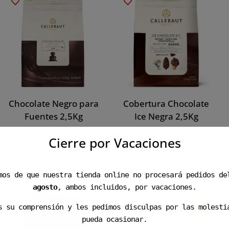
Chocolate Negro para
Cobertura Chocolate
Fuentes 2,5Kg
Ice Negra 2,5Kg
49,97
€
52,97
€
Cierre por Vacaciones
AÑADIR
AÑADIR
mos de que nuestra tienda online no procesará pedidos d
agosto
, ambos incluidos, por vacaciones.
7
s su comprensión y les pedimos disculpas por las molesti
%
pueda ocasionar.