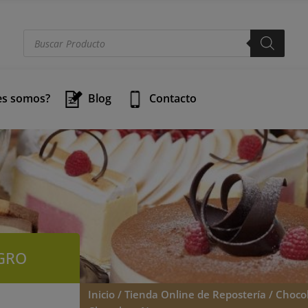
modal-check
Búsqueda
de
productos
es somos?
Blog
Contacto
GRO
Inicio
/
Tienda Online de Repostería
/
Choco