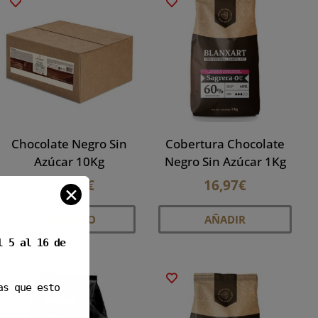
Chocolate Negro Sin
Cobertura Chocolate
Azúcar 10Kg
Negro Sin Azúcar 1Kg
261,97
€
16,97
€
✕
AGOTADO
AÑADIR
el
5 al 16 de
as que esto