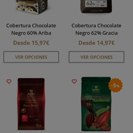
eleg
en
la
Cobertura Chocolate
Cobertura Chocolate
pág
Negro 60% Ariba
Negro 62% Gracia
de
Desde
15,97
€
Desde
14,97
€
pro
Este
Este
VER OPCIONES
VER OPCIONES
producto
pro
tiene
tien
múltiples
múlt
variantes.
vari
5
%
Las
Las
opciones
opc
se
se
pueden
pue
elegir
eleg
en
en