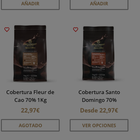
AÑADIR
AÑADIR
ducto
e
iples
antes.
iones
den
ir
Cobertura Fleur de
Cobertura Santo
ina
Cao 70% 1Kg
Domingo 70%
22,97
€
Desde
22,97
€
ducto
Este
AGOTADO
VER OPCIONES
prod
tiene