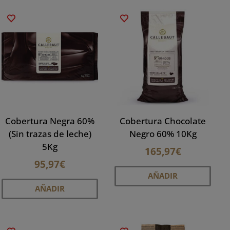
múlti
varia
Las
opci
se
pued
elegi
en
la
Cobertura Negra 60%
Cobertura Chocolate
pági
(Sin trazas de leche)
Negro 60% 10Kg
de
5Kg
165,97
€
prod
95,97
€
AÑADIR
AÑADIR