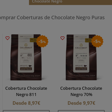
Chocolate Negro
mprar Coberturas de Chocolate Negro Puras
5
5
%
%
Cobertura Chocolate
Cobertura Chocolate
Negro 811
Negro 70%
Desde
8,97
€
Desde
9,97
€
Este
Este