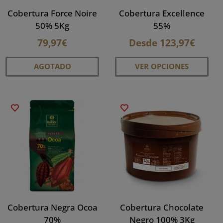
la
la
Cobertura Force Noire
Cobertura Excellence
página
pág
50% 5Kg
55%
de
de
79,97
€
Desde
123,97
€
producto
pro
Este
AGOTADO
VER OPCIONES
pro
tien
múlt
vari
Las
opc
se
pue
eleg
en
la
Cobertura Negra Ocoa
Cobertura Chocolate
pág
70%
Negro 100% 3Kg