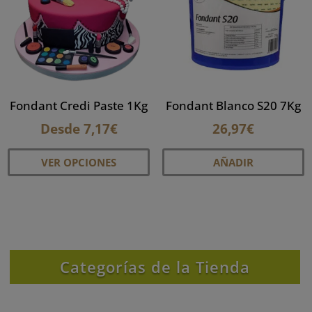
Fondant Credi Paste 1Kg
Fondant Blanco S20 7Kg
Desde
7,17
€
26,97
€
Este
VER OPCIONES
AÑADIR
producto
tiene
múltiples
variantes.
Las
opciones
Categorías de la Tienda
se
pueden
elegir