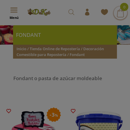
modal-check
0
0
0
Menú
FONDANT
Inicio
/
Tienda Online de Repostería
/
Decoración
Comestible para Repostería
/ Fondant
Fondant o pasta de azúcar moldeable
3
%