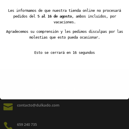
Decoración Navideña de Chocolate
Les informamos de que nuestra tienda online no procesará
pedidos del
5 al 16 de agosto
, ambos incluidos, por
Decoración Halloween de Chocolate
vacaciones.
Decoración San Valentín de Chocolate
Agradecemos su comprensión y les pedimos disculpas por las
molestias que esto pueda ocasionar.
Ingredientes de Heladería
Utensilios de Repostería
Esto se cerrará en
16
segundos
Contacto Dulkado

contacto@dulkado.com

659 240 735