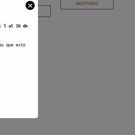
✕
AGOTADO
AGOTADO
el
5 al 16 de
as que esto