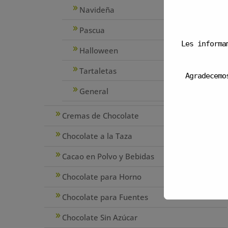
Navideña
Pascua
Les informa
Halloween
Tartaletas
Agradecemo
General
Cremas de Chocolate
Chocolate a la Taza
Cacao en Polvo y Bebidas
Chocolate para Horno
Chocolate para Fuentes
Chocolate Sin Azúcar