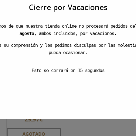
VER OPCIONES
producto
Cierre por Vacaciones
AGOTADO
tiene
múltiples
mos de que nuestra tienda online no procesará pedidos d
variantes.
agosto
, ambos incluidos, por vacaciones.
Las
opciones
s su comprensión y les pedimos disculpas por las molesti
se
pueda ocasionar.
pueden
elegir
Esto se cerrará en
14
segundos
en
la
página
Placas Calabaza
de
Halloween Chocolate
producto
210uds
29,97
€
AGOTADO