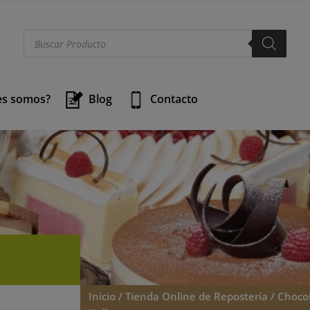
modal-check
Búsqueda
de
productos
es somos?
Blog
Contacto
Inicio
/
Tienda Online de Repostería
/
Choco