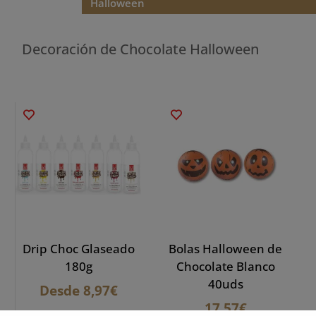
Halloween
Decoración de Chocolate Halloween
Drip Choc Glaseado
Bolas Halloween de
180g
Chocolate Blanco
40uds
Desde
8,97
€
17,57
€
Este