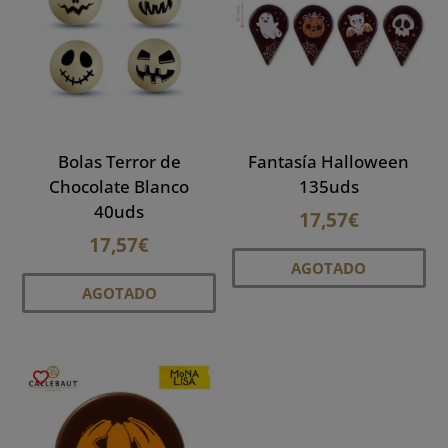
se
pueden
elegir
en
la
página
Bolas Terror de
Fantasía Halloween
de
Chocolate Blanco
135uds
producto
40uds
17,57
€
17,57
€
AGOTADO
AGOTADO