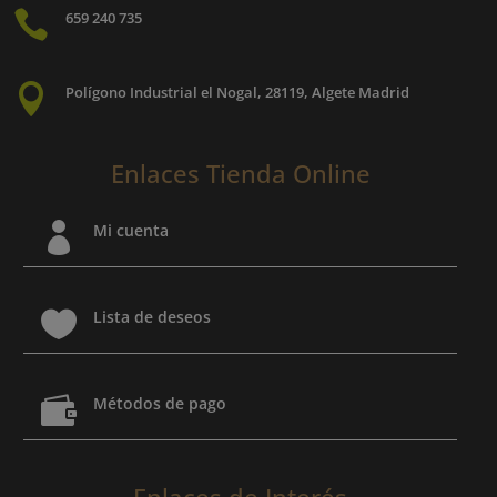

659 240 735

Polígono Industrial el Nogal, 28119, Algete Madrid
Enlaces Tienda Online

Mi cuenta

Lista de deseos

Métodos de pago
Enlaces de Interés