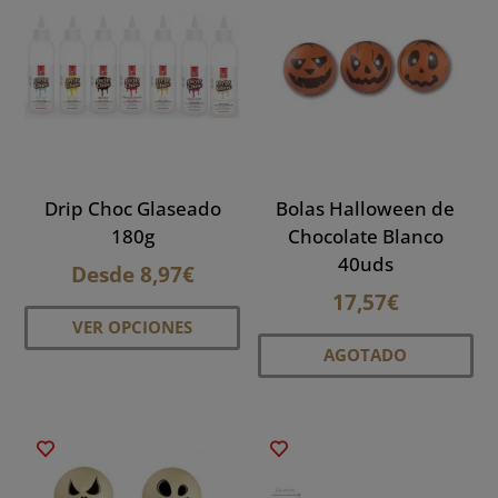
Drip Choc Glaseado
Bolas Halloween de
180g
Chocolate Blanco
40uds
Desde
8,97
€
17,57
€
Este
VER OPCIONES
producto
AGOTADO
tiene
múltiples
variantes.
Las
opciones