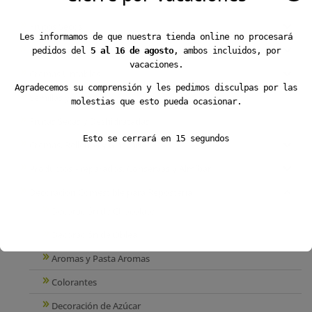
Frutos Secos
Les informamos de que nuestra tienda online no procesará
Chocolates
pedidos del
5 al 16 de agosto
, ambos incluidos, por
vacaciones.
Cremas Untables
Agradecemos su comprensión y les pedimos disculpas por las
Semillas y Especias
molestias que esto pueda ocasionar.
Frutas Secas y Deshidratadas
Esto se cerrará en
15
segundos
Cremas, Rellenos y Glaseados
Productos Preparados, Conservas y Almíbar
Decoración Comestible para Repostería
Decoración de Chocolate
Decoración de Oblea
Aromas y Pasta Aromas
Colorantes
Decoración de Azúcar