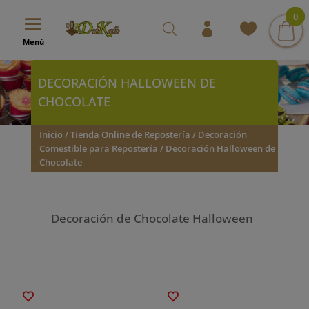
modal-check
0
0
0
Menú
DECORACIÓN HALLOWEEN DE
CHOCOLATE
Inicio
/
Tienda Online de Repostería
/
Decoración
Comestible para Repostería
/ Decoración Halloween de
Chocolate
Decoración de Chocolate Halloween