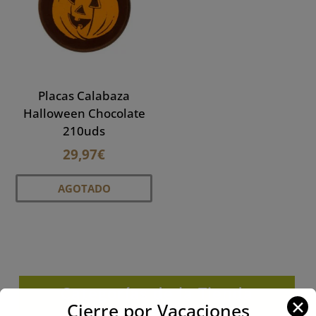
Placas Calabaza
Halloween Chocolate
210uds
29,97
€
AGOTADO
Categorías de la Tienda
✕
Cierre por Vacaciones