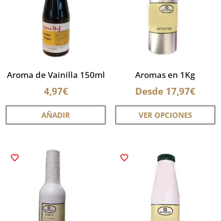
Aroma de Vainilla 150ml
Aromas en 1Kg
4,97
€
Desde
17,97
€
E
AÑADIR
VER OPCIONES
p
ti
m
va
L
o
s
p
el