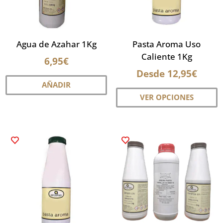
e
la
p
Agua de Azahar 1Kg
Pasta Aroma Uso
d
Caliente 1Kg
6,95
€
p
Desde
12,95
€
AÑADIR
E
VER OPCIONES
p
ti
m
va
L
o
s
p
el
e