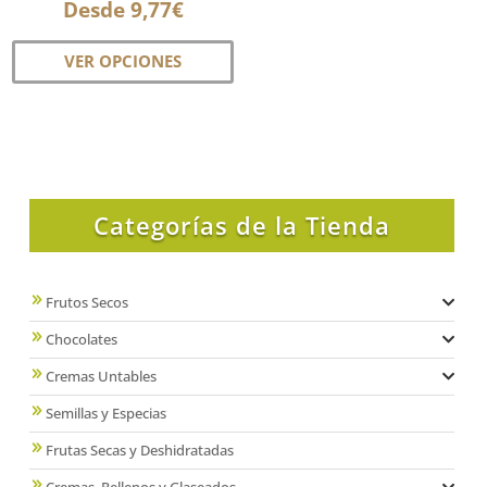
Desde
9,77
€
p
Este
VER OPCIONES
producto
tiene
múltiples
variantes.
Las
opciones
Categorías de la Tienda
se
pueden
elegir
Frutos Secos
en
Chocolates
la
página
Cremas Untables
de
Semillas y Especias
producto
Frutas Secas y Deshidratadas