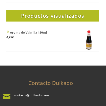
Productos visualizados
Aroma de Vainilla 150ml
4,97
€
Contacto Dulkado

contacto@dulkado.com