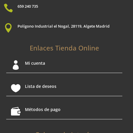

659 240 735

Polígono Industrial el Nogal, 28119, Algete Madrid
Enlaces Tienda Online

Mi cuenta

Lista de deseos

Métodos de pago