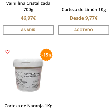
Vainillina Cristalizada
p
de
700g
Corteza de Limón 1Kg
d
producto
46,97
€
Desde
9,77
€
p
E
AÑADIR
AGOTADO
p
ti
m
va
15
%
L
o
s
p
el
e
la
p
Corteza de Naranja 1Kg
d