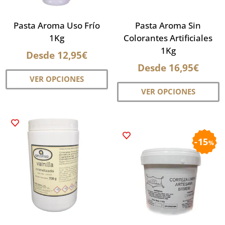
la
p
Pasta Aroma Uso Frío
Pasta Aroma Sin
d
1Kg
Colorantes Artificiales
p
1Kg
Desde
12,95
€
Desde
16,95
€
Este
VER OPCIONES
E
producto
VER OPCIONES
p
tiene
ti
múltiples
m
variantes.
va
Las
15
%
L
opciones
o
se
s
pueden
p
elegir
el
en
e
la
la
página