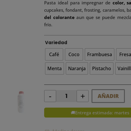
Pasta ideal para impregnar de
color, s
cupcakes, fondant, frosting, caramelos, ba
del colorante
aun que se puede mezclar
frío.
Variedad
Café
Coco
Frambuesa
Fres
Menta
Naranja
Pistacho
Vainil
-
+
AÑADIR
Quantity
🚚Entrega estimada: martes 
Añadir a deseos