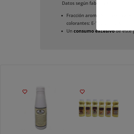
Datos según fabricante:
Fracción aromática, preparacion
colorantes: E-102 y E-129.
Un
consumo excesivo
de este p