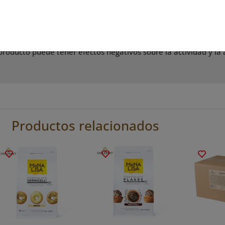
es aromatizantes, sustancias aromatizantes, agua, azúcar, jar
roducto puede tener efectos negativos sobre la actividad y la 
Productos relacionados