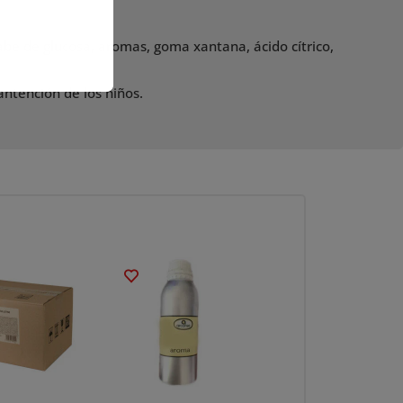
abe de glucosa, aromas, goma xantana, ácido cítrico,
antención de los niños.