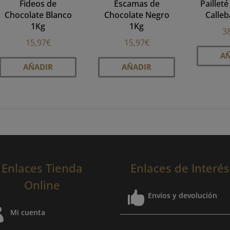
Fideos de
Escamas de
Pailleté
Chocolate Blanco
Chocolate Negro
Calleb
1Kg
1Kg
3
15,97
€
15,97
€
A
cto
AÑADIR
AÑADIR
ples
tes.
nes
en
Enlaces Tienda
Enlaces de Interés
Online

Envíos y devolución
a

Mi cuenta