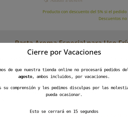
Producto con descuento del 5% si el pedido 
Descuentos no
Pasta Aroma Especial para Uso Frí
Cierre por Vacaciones
omatizada
(color, sabor y olor)
para tartas y masas. Preferentem
mos de que nuestra tienda online no procesará pedidos d
agosto
, ambos incluidos, por vacaciones.
e de mezcla junto con todos los ingredientes.
s su comprensión y les pedimos disculpas por las molesti
tartas, bizcochos, cupcakes y todo tipo de masas.
pueda ocasionar.
tico.
Esto se cerrará en
14
segundos
Ingredientes de los pasta aromas