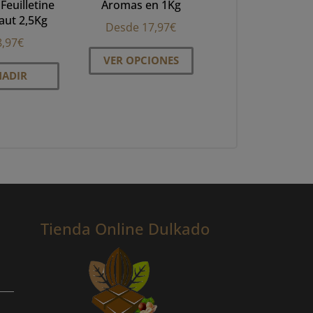
 Feuilletine
Aromas en 1Kg
aut 2,5Kg
Desde
17,97
€
8,97
€
Este
VER OPCIONES
producto
ÑADIR
tiene
múltiples
variantes.
Las
opciones
se
pueden
elegir
Tienda Online Dulkado
en
la
página
de
producto