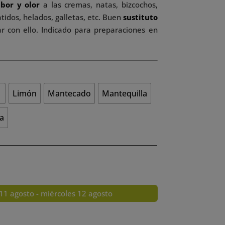
abor y olor
a las cremas, natas, bizcochos,
tidos, helados, galletas, etc. Buen
sustituto
 con ello. Indicado para preparaciones en
a
Limón
Mantecado
Mantequilla
la
11 agosto - miércoles 12 agosto