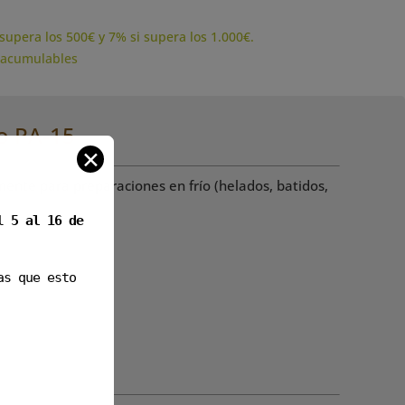
supera los 500€ y 7% si supera los 1.000€.
 acumulables
o PA-15
✕
ente para preparaciones en frío (helados, batidos,
el
5 al 16 de
as que esto