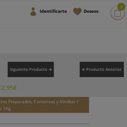
0
0
0
Identificarte
Deseos
Siguiente Producto 🡪
🡨 Producto Anterior
12,95
€
tos Preparados, Conservas y Almíbar
/
o 1Kg