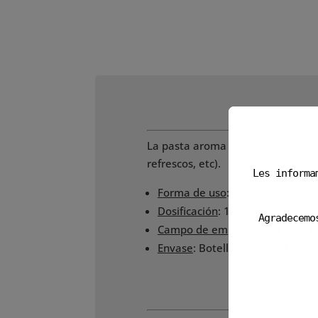
La pasta aroma es una pasta ar
refrescos, etc).
Les informa
Forma de uso
: añadir en la fas
Dosificación
: 10g-15g / 1000g
Agradecemo
Campo de empleo
: ideal para 
Envase
: Botella de cierre hermé