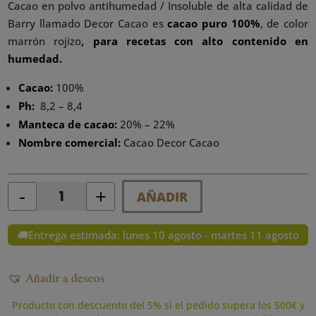
Cacao en polvo antihumedad / Insoluble de alta calidad de
Barry llamado Decor Cacao es
cacao puro 100%
, de color
marrón rojizo
,
para recetas con alto contenido en
humedad.
Cacao:
100%
Ph:
8,2 – 8,4
Manteca de cacao:
20% – 22%
Nombre comercial:
Cacao Decor Cacao
-
+
AÑADIR
Quantity
🚚Entrega estimada: lunes 10 agosto - martes 11 agosto
Añadir a deseos
Producto con descuento del 5% si el pedido supera los 500€ y