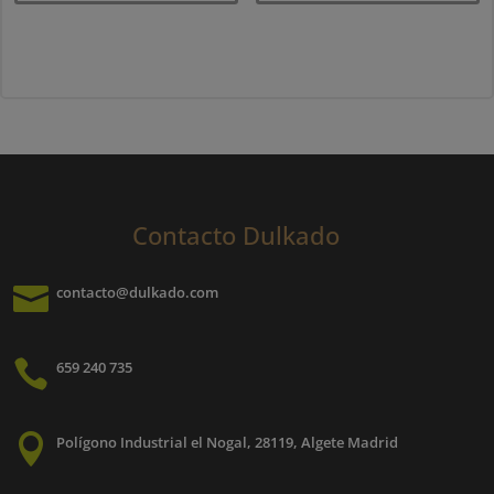
Contacto Dulkado

contacto@dulkado.com

659 240 735

Polígono Industrial el Nogal, 28119, Algete Madrid