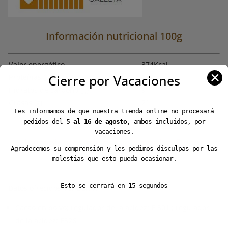
Información nutricional 100g
Valor energético
374Kcal
✕
Cierre por Vacaciones
Proteínas (g)
19.7
Hidratos de carbono (g)
9
Grasas (g)
21
Les informamos de que nuestra tienda online no procesará
pedidos del
5 al 16 de agosto
, ambos incluidos, por
vacaciones.
Ingredientes del cacao en polvo Decor
Agradecemos su comprensión y les pedimos disculpas por las
Cacao
molestias que esto pueda ocasionar.
Esto se cerrará en
15
segundos
Datos ofrecidos por Barry:
Cacao en polvo; regulador de la acidez: E 501i; regulador
de la acidez: E526