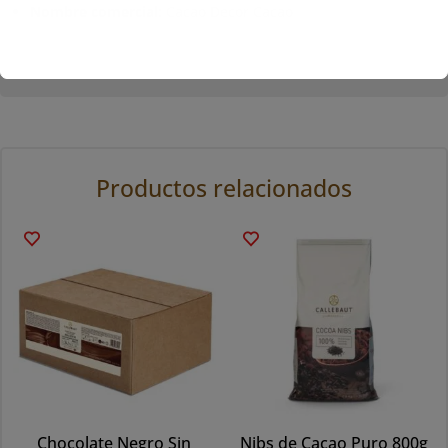
Nombre comercial:
Cacao Decor Cacao
Productos relacionados
Chocolate Negro Sin
Nibs de Cacao Puro 800g