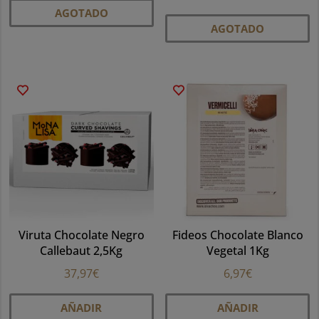
AGOTADO
producto
AGOTADO
tiene
múltiples
variantes.
Las
opciones
se
pueden
elegir
en
la
página
Viruta Chocolate Negro
Fideos Chocolate Blanco
de
Callebaut 2,5Kg
Vegetal 1Kg
producto
37,97
€
6,97
€
AÑADIR
AÑADIR