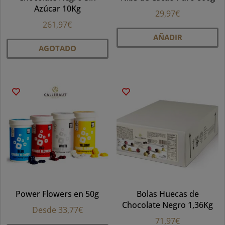
Azúcar 10Kg
29,97
€
261,97
€
AÑADIR
AGOTADO
Power Flowers en 50g
Bolas Huecas de
Chocolate Negro 1,36Kg
Desde
33,77
€
71,97
€
Este