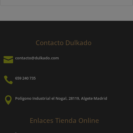
Contacto Dulkado

contacto@dulkado.com

659 240 735

Polígono Industrial el Nogal, 28119, Algete Madrid
Enlaces Tienda Online