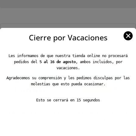
✕
Productos relacionados
Cierre por Vacaciones
Les informamos de que nuestra tienda online no procesará
pedidos del
5 al 16 de agosto
, ambos incluidos, por
vacaciones.
Agradecemos su comprensión y les pedimos disculpas por las
molestias que esto pueda ocasionar.
Esto se cerrará en
15
segundos
Dulce de Leche Heladero
Dulce de Leche Clásico
7Kg
7Kg
47,97
€
47,97
€