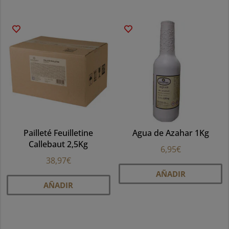
múltiples
mú
variantes.
va
Las
La
opciones
op
se
se
pueden
p
elegir
el
en
e
la
la
página
Pailleté Feuilletine
Agua de Azahar 1Kg
pá
de
Callebaut 2,5Kg
d
producto
6,95
€
pr
38,97
€
AÑADIR
AÑADIR