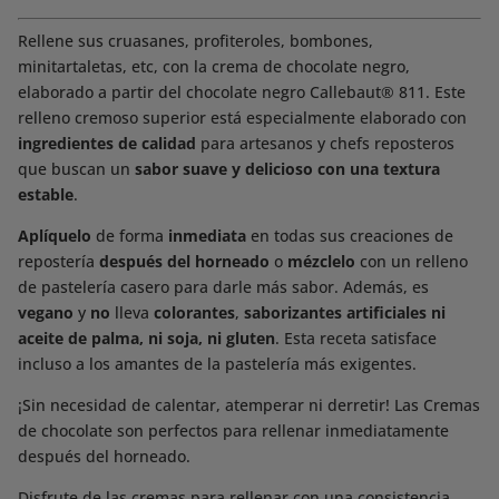
Rellene sus cruasanes, profiteroles, bombones,
minitartaletas, etc, con la crema de chocolate negro,
elaborado a partir del chocolate negro Callebaut® 811. Este
relleno cremoso superior está especialmente elaborado con
ingredientes de calidad
para artesanos y chefs reposteros
que buscan un
sabor suave y delicioso con una textura
estable
.
Aplíquelo
de forma
inmediata
en todas sus creaciones de
repostería
después del horneado
o
mézclelo
con un relleno
de pastelería casero para darle más sabor. Además, es
vegano
y
no
lleva
colorantes
,
saborizantes artificiales
ni
aceite de palma, ni soja, ni gluten
. Esta receta satisface
incluso a los amantes de la pastelería más exigentes.
¡Sin necesidad de calentar, atemperar ni derretir! Las Cremas
de chocolate son perfectos para rellenar inmediatamente
después del horneado.
Disfrute de las cremas para rellenar con una consistencia