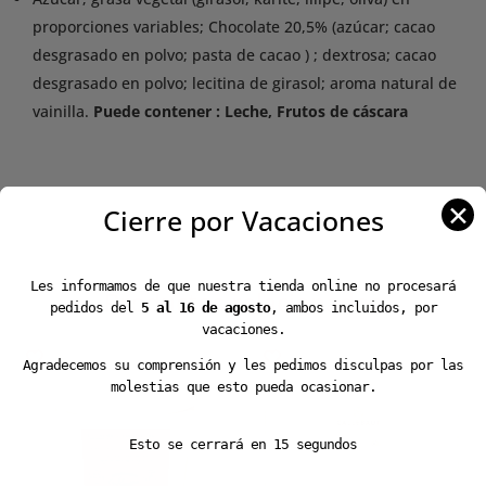
proporciones variables; Chocolate 20,5% (azúcar; cacao
desgrasado en polvo; pasta de cacao ) ; dextrosa; cacao
desgrasado en polvo; lecitina de girasol; aroma natural de
vainilla.
Puede contener : Leche, Frutos de cáscara
✕
Cierre por Vacaciones
Les informamos de que nuestra tienda online no procesará
Productos relacionados
pedidos del
5 al 16 de agosto
, ambos incluidos, por
vacaciones.
Agradecemos su comprensión y les pedimos disculpas por las
molestias que esto pueda ocasionar.
Esto se cerrará en
15
segundos