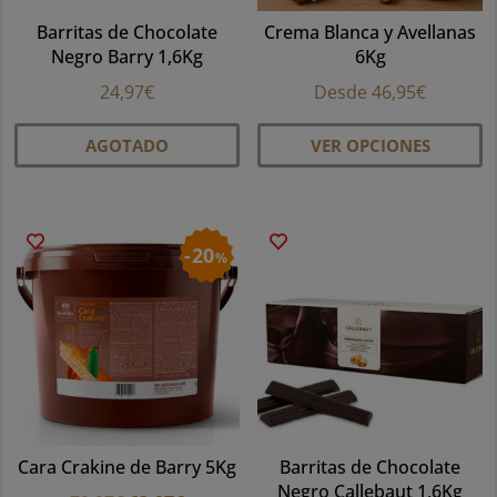
Barritas de Chocolate
Crema Blanca y Avellanas
Negro Barry 1,6Kg
6Kg
24,97
€
Desde
46,95
€
Es
AGOTADO
VER OPCIONES
pr
ti
mú
va
20
%
La
op
se
p
el
e
la
Cara Crakine de Barry 5Kg
Barritas de Chocolate
pá
Negro Callebaut 1,6Kg
d