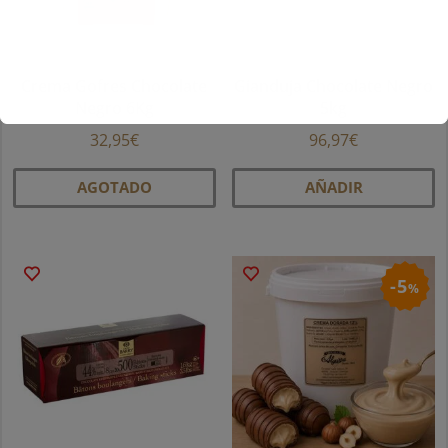
Crema Gofres Chocolate
Gianduja Chocolate Negro
Negro 6Kg
5kg
32,95
€
96,97
€
AGOTADO
AÑADIR
5
%