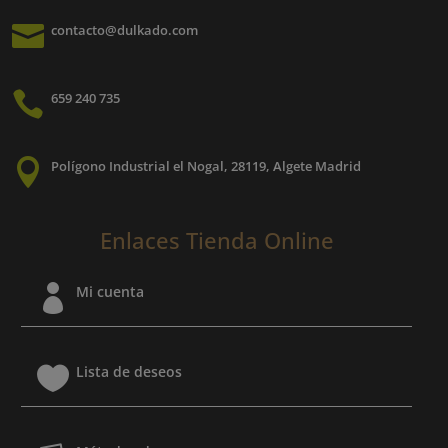
la
pá

contacto@dulkado.com
página
d
de
pr
producto

659 240 735

Polígono Industrial el Nogal, 28119, Algete Madrid
Enlaces Tienda Online

Mi cuenta

Lista de deseos