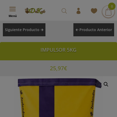
modal-check
0
0
0
Menú
Siguiente Producto 🡪
🡨 Producto Anterior
IMPULSOR 5KG
25,97
€