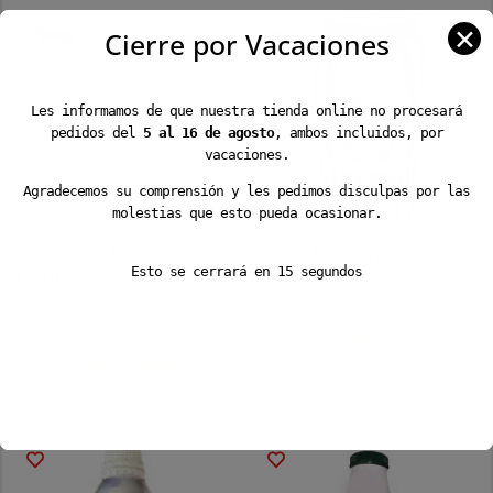
✕
Cierre por Vacaciones
Les informamos de que nuestra tienda online no procesará
pedidos del
5 al 16 de agosto
, ambos incluidos, por
vacaciones.
Agradecemos su comprensión y les pedimos disculpas por las
molestias que esto pueda ocasionar.
Pasta Aroma Sin
Albúmina 1Kg
Esto se cerrará en
15
segundos
Colorantes Artificiales 1Kg
32,97
€
Desde
16,95
€
AÑADIR
Este
VER OPCIONES
producto
tiene
múltiples
variantes.
Las