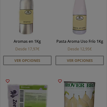
opciones
se
pueden
elegir
en
la
Aromas en 1Kg
Pasta Aroma Uso Frío 1Kg
página
de
Desde
17,97
€
Desde
12,95
€
producto
Este
Es
VER OPCIONES
VER OPCIONES
producto
pr
tiene
ti
múltiples
mú
variantes.
va
Las
La
opciones
op
se
se
pueden
p