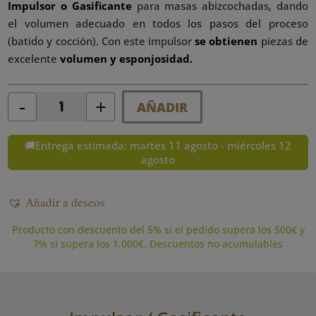
Impulsor o Gasificante
para masas abizcochadas, dando
el volumen adecuado en todos los pasos del proceso
(batido y cocción). Con este impulsor
se obtienen
piezas de
excelente
volumen y esponjosidad.
-
+
AÑADIR
Quantity
🚚Entrega estimada: martes 11 agosto - miércoles 12
agosto
Añadir a deseos
Producto con descuento del 5% si el pedido supera los 500€ y
7% si supera los 1.000€. Descuentos no acumulables