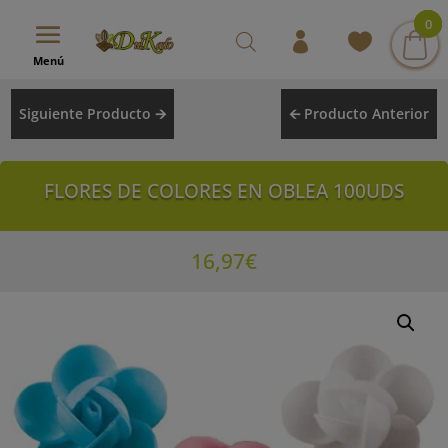
modal-check
0
0
0
Menú
Siguiente Producto 🡪
🡨 Producto Anterior
FLORES DE COLORES EN OBLEA 100UDS
16,97
€