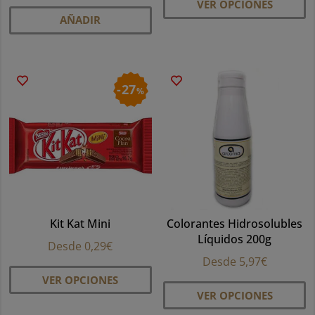
VER OPCIONES
pr
AÑADIR
ti
mú
va
La
27
%
op
se
p
el
e
la
pá
Kit Kat Mini
Colorantes Hidrosolubles
d
Líquidos 200g
pr
Desde
0,29
€
Desde
5,97
€
Este
VER OPCIONES
Es
producto
VER OPCIONES
pr
tiene