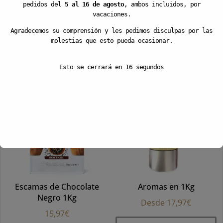
7Kg
pedidos del
5 al 16 de agosto
, ambos incluidos, por
Desde
7,17
€
vacaciones.
47,97
€
Es
VER OPCIONES
Agradecemos su comprensión y les pedimos disculpas por las
pr
molestias que esto pueda ocasionar.
AÑADIR
ti
mú
Esto se cerrará en
15
segundos
va
La
op
se
p
el
e
la
pá
Escamas de Chocolate
Aromas en 1Kg
d
Negro 1Kg
pr
Desde
17,97
€
15,97
€
Es