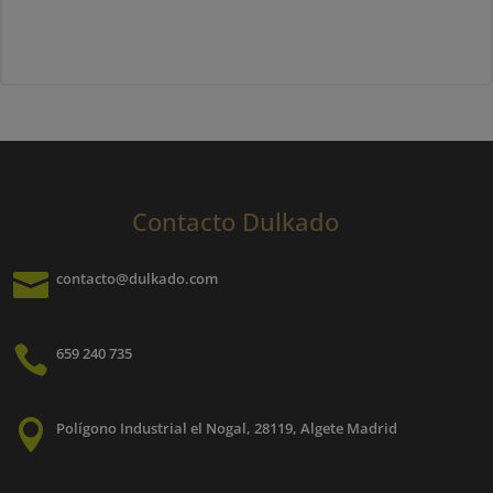
ti
múltiples
mú
variantes.
va
Las
La
opciones
op
se
se
pueden
p
elegir
el
en
Contacto Dulkado
e
la
la
página

contacto@dulkado.com
pá
de
d
producto
pr

659 240 735

Polígono Industrial el Nogal, 28119, Algete Madrid