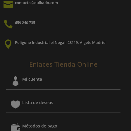

contacto@dulkado.com

659 240 735

Polígono Industrial el Nogal, 28119, Algete Madrid
Enlaces Tienda Online

Mi cuenta

Lista de deseos

Métodos de pago