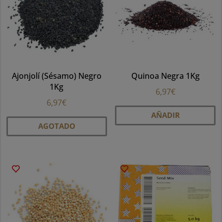
se
p
el
e
la
Ajonjolí (Sésamo) Negro
Quinoa Negra 1Kg
pá
1Kg
d
6,97
€
pr
6,97
€
AÑADIR
AGOTADO