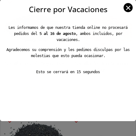
✕
Cierre por Vacaciones
Les informamos de que nuestra tienda online no procesará
pedidos del
5 al 16 de agosto
, ambos incluidos, por
vacaciones.
Agradecemos su comprensión y les pedimos disculpas por las
molestias que esto pueda ocasionar.
Semilla de Chía Negra 1Kg
Semilla de Lino Marrón
1Kg
Esto se cerrará en
15
segundos
6,97
€
Desde
3,97
€
AÑADIR
Es
VER OPCIONES
pr
ti
mú
va
La
op