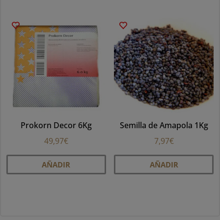
múltiples
variantes.
Las
opciones
se
pueden
elegir
en
la
Prokorn Decor 6Kg
Semilla de Amapola 1Kg
página
de
49,97
€
7,97
€
producto
AÑADIR
AÑADIR