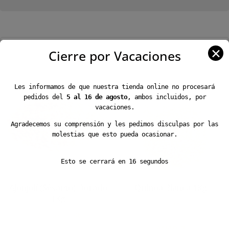
✕
Cierre por Vacaciones
Productos relacionados
Les informamos de que nuestra tienda online no procesará
pedidos del
5 al 16 de agosto
, ambos incluidos, por
vacaciones.
Agradecemos su comprensión y les pedimos disculpas por las
molestias que esto pueda ocasionar.
Esto se cerrará en
15
segundos
Ajonjolí (Sésamo) Dorado
Quinoa Blanca 1Kg
1Kg
5,97
€
Desde
5,79
€
AÑADIR
Este