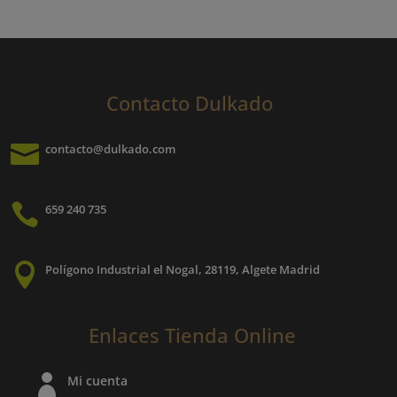
Contacto Dulkado

contacto@dulkado.com

659 240 735

Polígono Industrial el Nogal, 28119, Algete Madrid
Enlaces Tienda Online

Mi cuenta