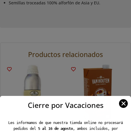
Semillas troceadas 100% alforfón de Asia y EU.
Productos relacionados
✕
Cierre por Vacaciones
Les informamos de que nuestra tienda online no procesará
Aromas en 1Kg
Chocolate a la Taza Van
pedidos del
5 al 16 de agosto
, ambos incluidos, por