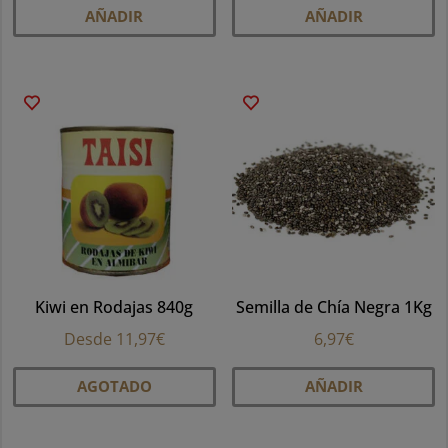
AÑADIR
AÑADIR
Kiwi en Rodajas 840g
Semilla de Chía Negra 1Kg
Desde
11,97
€
6,97
€
Este
AGOTADO
AÑADIR
producto
tiene
múltiples