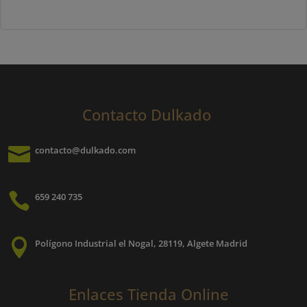
variantes.
Las
opciones
se
pueden
elegir
Contacto Dulkado
en
la

contacto@dulkado.com
página
de
producto

659 240 735

Polígono Industrial el Nogal, 28119, Algete Madrid
Enlaces Tienda Online