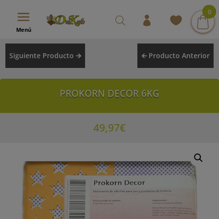
modal-check
0
0
0
Menú
Siguiente Producto 🡪
🡨 Producto Anterior
PROKORN DECOR 6KG
49,97
€