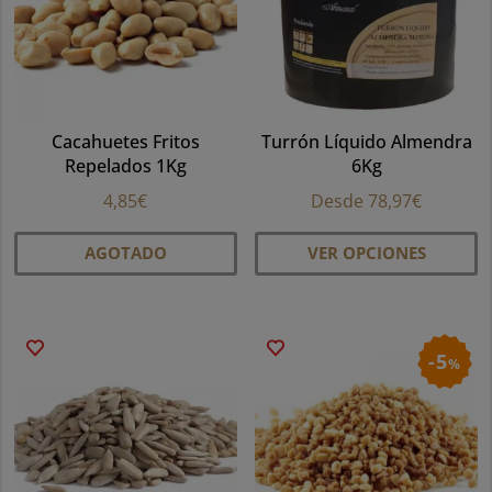
p
el
e
la
Cacahuetes Fritos
Turrón Líquido Almendra
pá
Repelados 1Kg
6Kg
d
pr
4,85
€
Desde
78,97
€
Es
AGOTADO
VER OPCIONES
pr
ti
mú
va
5
%
La
op
se
p
el