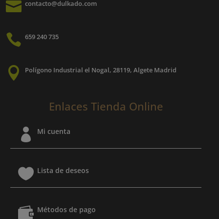

contacto@dulkado.com
d
pr

659 240 735

Polígono Industrial el Nogal, 28119, Algete Madrid
Enlaces Tienda Online

Mi cuenta

Lista de deseos

Métodos de pago