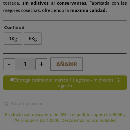
tostada
, sin aditivos ni conservantes.
Fabricada con las
mejores cosechas, ofreciendo la
máxima calidad.
Cantidad
1Kg
6Kg
-
+
AÑADIR
Quantity
🚚Entrega estimada: martes 11 agosto - miércoles 12
agosto
Añadir a deseos
Producto con descuento del 5% si el pedido supera los 500€ y
7% si supera los 1.000€. Descuentos no acumulables