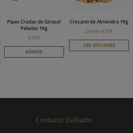
e
la
Pipas Crudas de Girasol
Crocanti de Almendra 1Kg
pá
Peladas 1Kg
d
Desde
8,97
€
pr
4,97
€
Es
VER OPCIONES
pr
AÑADIR
ti
mú
va
La
op
se
p
el
e
Contacto Dulkado
la
pá