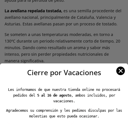
ayuda para la perdida de peso.
La avellana repelada tostada,
es una semilla procedente del
avellano nacional, principalmente de Cataluña, Valencia y
Asturias. Estas avellanas pasan por un proceso de tostado.
Se someten a unas temperaturas moderadas, en torno a
130ºC durante un periodo relativamente corto de tiempo, 20
minutos. Dando como resultado un aroma y sabor más
intenso, pero sin perder propiedades nutricionales de
manera significativa.
✕
Cierre por Vacaciones
Les informamos de que nuestra tienda online no procesará
pedidos del
5 al 16 de agosto
, ambos incluidos, por
vacaciones.
Productos relacionados
Agradecemos su comprensión y les pedimos disculpas por las
molestias que esto pueda ocasionar.