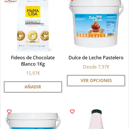
Fideos de Chocolate
Dulce de Leche Pastelero
Blanco 1Kg
Desde
7,97
€
15,97
€
Es
VER OPCIONES
pr
AÑADIR
ti
mú
va
La
op
se