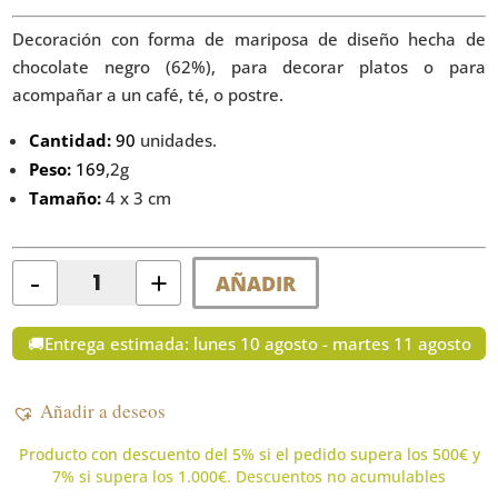
Decoración con forma de mariposa de diseño hecha de
chocolate negro (62%), para decorar platos o para
acompañar a un café, té, o postre.
Cantidad:
90
unidades.
Peso:
169
,2g
Tamaño:
4 x 3 cm
-
+
AÑADIR
Quantity
🚚Entrega estimada: lunes 10 agosto - martes 11 agosto
Añadir a deseos
Producto con descuento del 5% si el pedido supera los 500€ y
7% si supera los 1.000€. Descuentos no acumulables