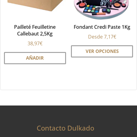
e
la
pá
Pailleté Feuilletine
Fondant Credi Paste 1Kg
d
Callebaut 2,5Kg
pr
Desde
7,17
€
38,97
€
Es
VER OPCIONES
pr
AÑADIR
ti
mú
va
La
op
se
p
el
e
Contacto Dulkado
la