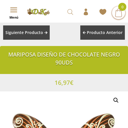
1
0
0
Menú
Siguiente Producto 🡪
🡨 Producto Anterior
MARIPOSA DISEÑO DE CHOCOLATE NEGRO
90UDS
16,97
€