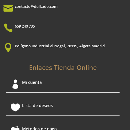
pá

contacto@dulkado.com
d
pr

659 240 735

Polígono Industrial el Nogal, 28119, Algete Madrid
Enlaces Tienda Online

Mi cuenta

Lista de deseos
Métodos de pago