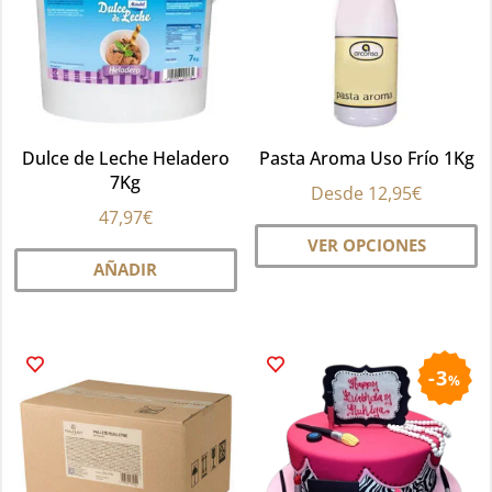
p
el
e
la
pá
Dulce de Leche Heladero
Pasta Aroma Uso Frío 1Kg
d
7Kg
pr
Desde
12,95
€
47,97
€
Es
VER OPCIONES
pr
AÑADIR
ti
mú
va
La
3
%
op
se
p
el