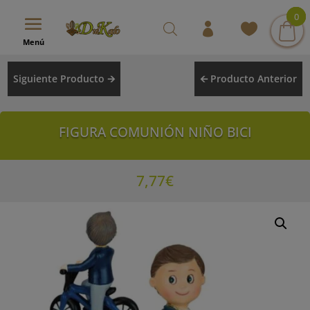
modal-check
0
0
0
Menú
Siguiente Producto 🡪
🡨 Producto Anterior
FIGURA COMUNIÓN NIÑO BICI
7,77
€