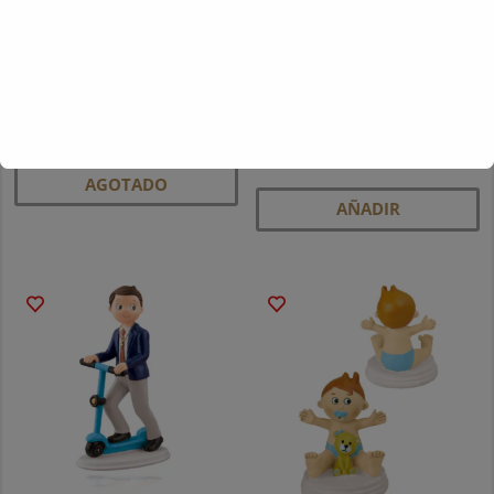
Producto Personalizado
Rollo de Acetato 4,5cm
(100m)
27,26
€
19,97
€
AGOTADO
AÑADIR