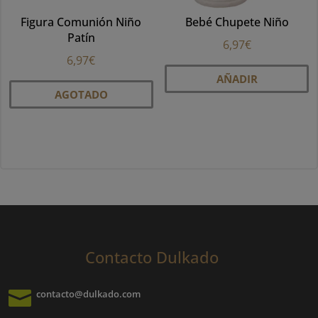
Figura Comunión Niño
Bebé Chupete Niño
Patín
6,97
€
6,97
€
AÑADIR
AGOTADO
Contacto Dulkado

contacto@dulkado.com