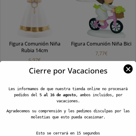
Figura Comunión Niña
Figura Comunión Niña Bici
Rubia 14cm
7,77
€
6,97
€
✕
AÑADIR
Cierre por Vacaciones
AÑADIR
Les informamos de que nuestra tienda online no procesará
pedidos del
5 al 16 de agosto
, ambos incluidos, por
vacaciones.
Agradecemos su comprensión y les pedimos disculpas por las
molestias que esto pueda ocasionar.
Esto se cerrará en
15
segundos