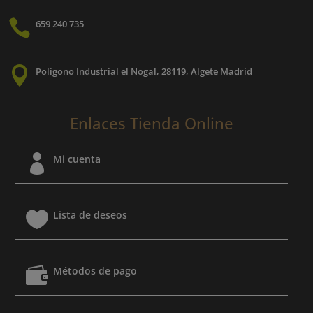

659 240 735

Polígono Industrial el Nogal, 28119, Algete Madrid
Enlaces Tienda Online

Mi cuenta

Lista de deseos

Métodos de pago